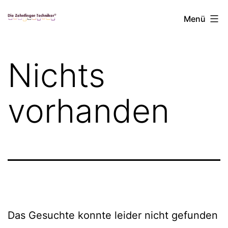
Zum
Die
Menü
Inhalt
Zehnfinger-
springen
Techniker
Nichts
vorhanden
Das Gesuchte konnte leider nicht gefunden